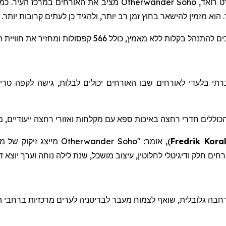
ט
רואד
,
Otherwander Soho
מציב את האורחים במרכז העיר. כמלו
 הוא מזמין להישאר בחוץ זמן רב יותר, ולהגיד כן לעתים קרובות יותר.
מץ, כולל 566 קפסולות ומחזיר את חוויית המלון ליסודותיה.
י בלעדי לאורחים שבו האורחים יכולים לבלות, גישה לקפה טרי, 
כוללים חדרי רחצה באיכות ספא
עם
מקלחות
ואזורי
רחצה
ייעודיים
,
מ
Fredrik Koral
)
, אומר: "
Otherwander Soho
מייצג זיקוק של מ
ורחים חלק ודיגיטלי לחלוטין, עיצוב מושכל, שנת לילה נוחה וערך יוצ
בה גלובלית, שוא
ף
לצמוח מעבר לבריטניה לערים מרכזיות ברחבי ה