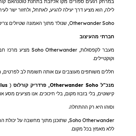
במרחק רגעים ספורים מקו אליזבת בתחנת
טוטנהאם
קור
לילה, הוא מציע דרך יעילה להגיע, לאתחל, ולחזור ישר לעיר.
Otherwander Soho
, שנולד מתוך האמונה שטיולים צריכים להתנהל בקלות ללא מא
חברתי מהעיצוב
מעבר לקפסולות,
Otherwander
Soho
מציע מרכז חברת
וקוקטיילים.
חללים משותפים מעוצבים עם אותה תשומת לב לפרטים, ה
מנכ"ל
Soho
Otherwander
, פרדריק
קורלוס
(
lus
קישוטים, בלי בזבוז מקום, בלי חיכוכים. אנו מציעים מסע א
וסוהו היא רק ההתחלה.
Otherwander
Soho
, שתוכנ
ן
מתוך מחשבה על יכולת הרח
ללא מאמץ בכל מקום.