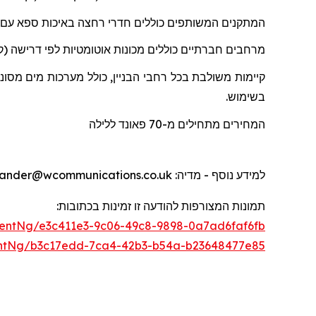
המתקנים המשותפים כוללים חדרי רחצה באיכות ספא
עם
מרחבים חברתיים כוללים מכונות אוטומטיות לפי דרישה (קפ
קיימות משולבת בכל רחבי הבניין, כולל מערכות מים מסו
בשימוש.
המחירים מתחילים מ-70
פאונד
ללילה
למידע נוסף - מדיה
: otherwander@wcommunications.co.uk
תמונות המצורפות להודעה זו זמינות בכתוב
ו
ת:
entNg/e3c411e3-9c06-49c8-9898-0a7ad6faf6fb
ntNg/b3c17edd-7ca4-42b3-b54a-b23648477e85