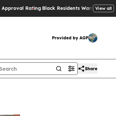
ng
Black Residents Warned of Abusive Cops for Ye
View all
Provided by AGP
Share