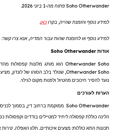
Otherwander
Soho
פתוח מה-1 ביוני 2026.
למידע נוסף והזמנת שהייה
, בקרו
כאן
.
למידע נוסף או להזמנת שהות
עבור המדיה
, אנא צרו קשר: otherwander@wcommunications.co.uk
אודות
Otherwander
Soho
Otherwander Soho
הוא מותג מלונות קפסולות מהדו
Otherwander Soho
, שנולד בלב הסוהו של לונדון, מציע
נועד להסיר חיכוכים מהטיול ולפנות מקום לגילוי.
הערות לעורכים
Otherwander
Soho
ממוקמת ברחוב דין, בסמוך לכניס
הלינה כוללת
קפסולה
ל
יחיד למטיילים בודדים וקפסולות כפו
תכונות התא כוללות: מצעים איכותיים, חלון האפלה, קירות 