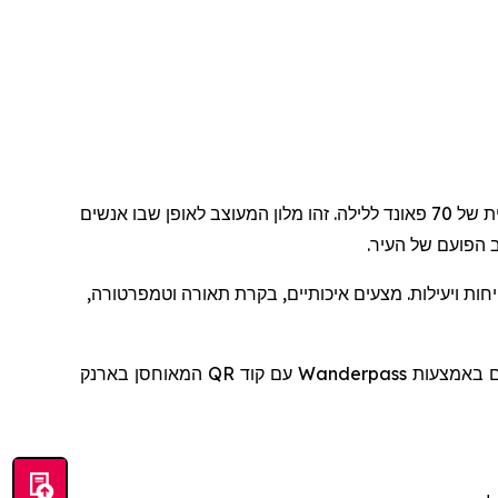
, שנפתח ברחוב דין 92, מציג אירוח חלק ומעוצב באחת השכונות הדינמיות ביותר בעולם, בעלות התחלתית של 70 פאונד ללילה. זהו מלון המעוצב לאופן שבו אנשים
 הפועם של העיר.
יחות ויעילות. מצעים איכותיים, בקרת תאורה וטמפרטורה,
להם באמצעות
Wanderpass
עם קוד
QR
המאוחסן בארנק