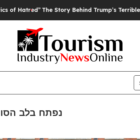
The Story Behind Trump’s Terrible Approval Rati
Otherwander נפתח בלב